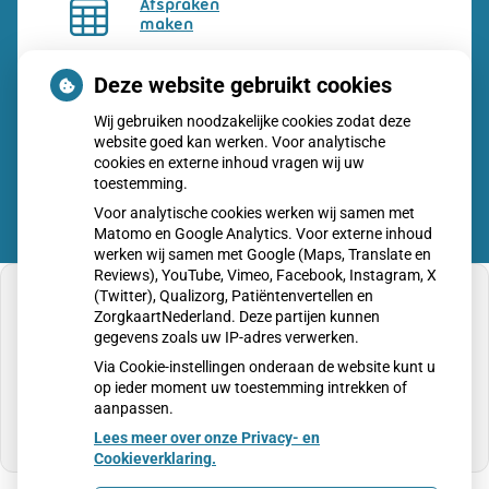
Afspraken
maken
Dossier
Deze website gebruikt cookies
bekijken
Wij gebruiken noodzakelijke cookies zodat deze
website goed kan werken. Voor analytische
cookies en externe inhoud vragen wij uw
toestemming.
Voor analytische cookies werken wij samen met
Matomo en Google Analytics. Voor externe inhoud
werken wij samen met Google (Maps, Translate en
Reviews), YouTube, Vimeo, Facebook, Instagram, X
(Twitter), Qualizorg, Patiëntenvertellen en
ZorgkaartNederland. Deze partijen kunnen
gegevens zoals uw IP-adres verwerken.
U heeft geen toestemming gegeven voor
Via Cookie-instellingen onderaan de website kunt u
externe inhoud
die nodig is om dit te zien.
op ieder moment uw toestemming intrekken of
aanpassen.
Cookie-instellingen wijzigen
Lees meer over onze Privacy- en
Cookieverklaring.