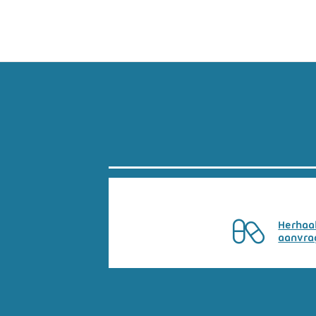
Herhaa
aanvra