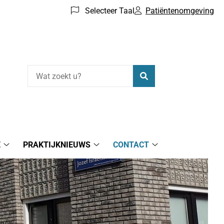
Selecteer Taal
Patiëntenomgeving
Zoeken
E
PRAKTIJKNIEUWS
CONTACT
Gezondheidsinformatie
Praktijknieuws
Contact
submenu
submenu
submenu