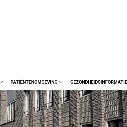
PATIËNTENOMGEVING
GEZONDHEIDSINFORMATI
De
Patiëntenomgeving
praktijk
submenu
submenu