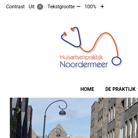
Tekst
Tekst
Contrast
Tekstgrootte
100%
Uit
verkleinen
vergroten
met
met
10%
10%
Hoofdmenu
HOME
DE PRAKTIJK