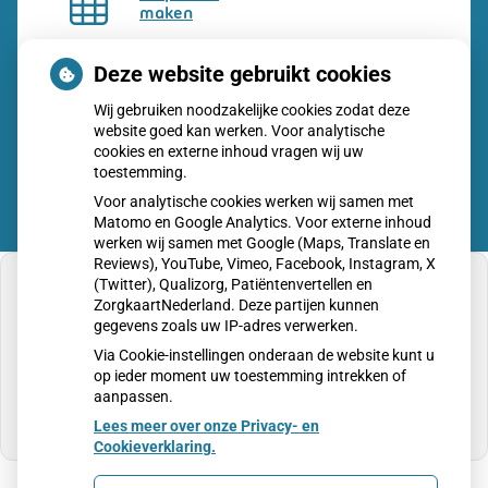
maken
Dossier
Deze website gebruikt cookies
bekijken
Wij gebruiken noodzakelijke cookies zodat deze
website goed kan werken. Voor analytische
cookies en externe inhoud vragen wij uw
toestemming.
Voor analytische cookies werken wij samen met
Matomo en Google Analytics. Voor externe inhoud
werken wij samen met Google (Maps, Translate en
Reviews), YouTube, Vimeo, Facebook, Instagram, X
(Twitter), Qualizorg, Patiëntenvertellen en
ZorgkaartNederland. Deze partijen kunnen
gegevens zoals uw IP-adres verwerken.
U heeft geen toestemming gegeven voor
Via Cookie-instellingen onderaan de website kunt u
externe inhoud
die nodig is om dit te zien.
op ieder moment uw toestemming intrekken of
aanpassen.
Cookie-instellingen wijzigen
Lees meer over onze Privacy- en
Cookieverklaring.