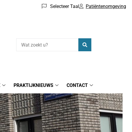
Selecteer Taal
Patiëntenomgeving
Zoeken
E
PRAKTIJKNIEUWS
CONTACT
Gezondheidsinformatie
Praktijknieuws
Contact
submenu
submenu
submenu