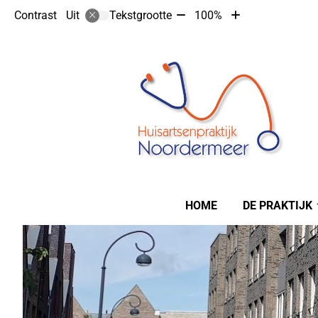
Tekst
Tekst
Contrast
Tekstgrootte
100%
Uit
verkleinen
vergroten
met
met
10%
10%
Hoofdmenu
HOME
DE PRAKTIJK