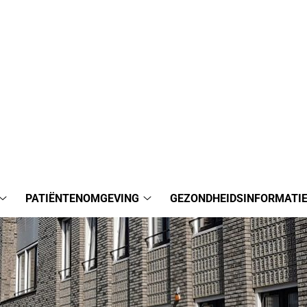
PATIËNTENOMGEVING
GEZONDHEIDSINFORMATI
De
Patiëntenomgeving
praktijk
submenu
submenu