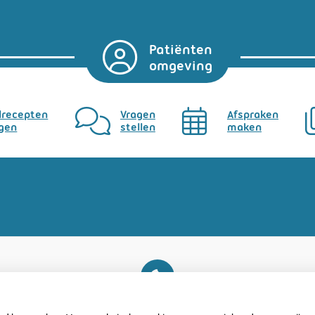
Patiënten
omgeving
lrecepten
Vragen
Afspraken
gen
stellen
maken
U heeft geen toestemming gegeven voor
externe inhoud
die nodig is om dit te zien.