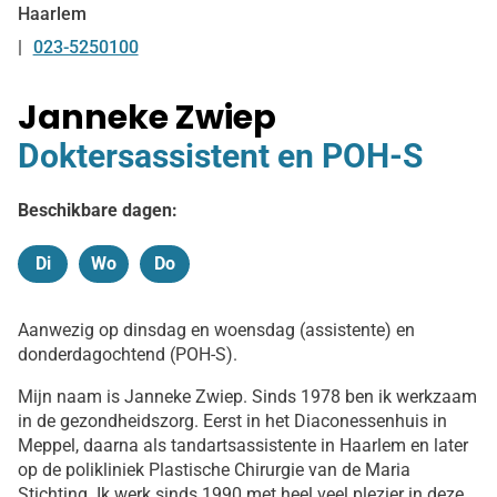
Haarlem
023-5250100
Tel:
Janneke Zwiep
Doktersassistent en POH-S
Beschikbare dagen:
Di
Wo
Do
Dinsdag
Woensdag
Donderdag
Aanwezig op dinsdag en woensdag (assistente) en
donderdagochtend (POH-S).
Mijn naam is Janneke Zwiep. Sinds 1978 ben ik werkzaam
in de gezondheidszorg. Eerst in het Diaconessenhuis in
Meppel, daarna als tandartsassistente in Haarlem en later
op de polikliniek Plastische Chirurgie van de Maria
Stichting. Ik werk sinds 1990 met heel veel plezier in deze