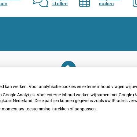
gen
stellen
maken
U heeft geen toestemming gegeven voor
externe inhoud
die nodig is om dit te zien.
oed kan werken. Voor analytische cookies en externe inhoud vragen wij 
Cookie-instellingen wijzigen
 Google Analytics. Voor externe inhoud werken wij samen met Google (M
ZorgkaartNederland. Deze partijen kunnen gegevens zoals uw IP-adres ver
eder moment uw toestemming intrekken of aanpassen.
Privacy v