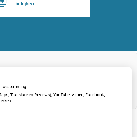
bekijken
uw toestemming.
aps, Translate en Reviews), YouTube, Vimeo, Facebook,
werken.
erklaring
|
Cookie-instellingen
|
Voorwaarden