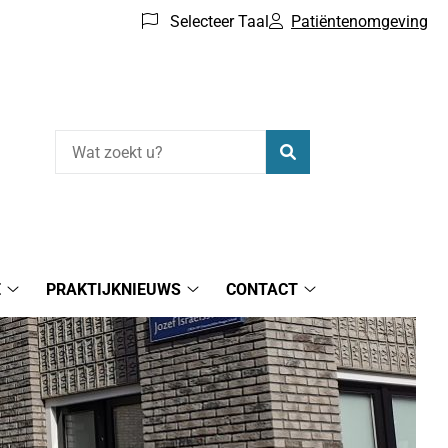
Selecteer Taal
Patiëntenomgeving
Zoeken
E
PRAKTIJKNIEUWS
CONTACT
Gezondheidsinformatie
Praktijknieuws
Contact
submenu
submenu
submenu