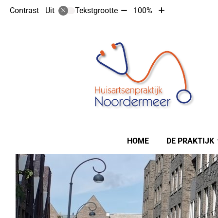
Tekst
Tekst
Contrast
Tekstgrootte
100%
Uit
verkleinen
vergroten
met
met
10%
10%
Hoofdmenu
HOME
DE PRAKTIJK