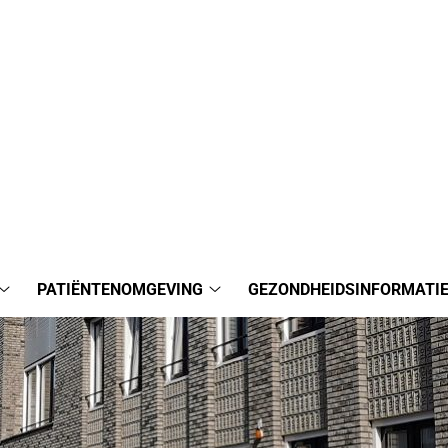
PATIËNTENOMGEVING
GEZONDHEIDSINFORMATI
De
Patiëntenomgeving
praktijk
submenu
submenu